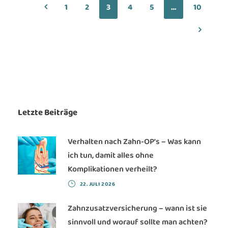
Zurück zur vorherigen Seite
1
2
3
4
5
…
10
Weiter 
Letzte Beiträge
Verhalten nach Zahn-OP’s – Was kann
ich tun, damit alles ohne
Komplikationen verheilt?
22. JULI 2026
Zahnzusatzversicherung – wann ist sie
sinnvoll und worauf sollte man achten?