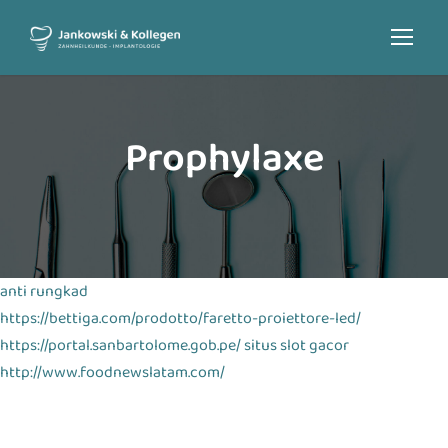
Prophylaxe
anti rungkad
https://bettiga.com/prodotto/faretto-proiettore-led/
https://portal.sanbartolome.gob.pe/
situs slot gacor
http://www.foodnewslatam.com/