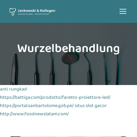
Wurzel­behandlung
anti rungkad
https://bettiga.com/prodotto/faretto-proiettore-led/
https://portal.sanbartolome.gob.pe/
situs slot gacor
http://www.foodnewslatam.com/