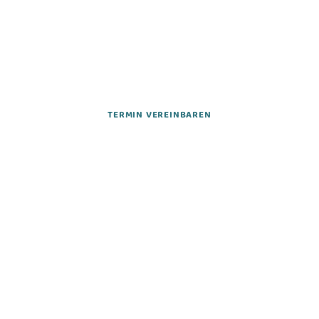
Jetzt einen Termin
online vereinbaren
TERMIN VEREINBAREN
Adresse
Telefon
Öffnungszeiten