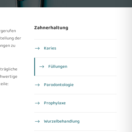
Zahnerhaltung
orgerufen
stellung der
ungen zu
Karies
Füllungen
rträgliche
ochwertige
eile:
Parodontologie
Prophylaxe
Wurzel­behandlung