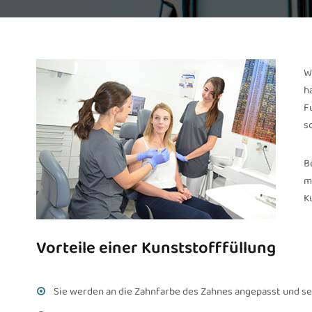
W
h
F
s
B
m
K
Vorteile einer Kunst­stoff­füllung
Sie werden an die Zahnfarbe des Zahnes angepasst und s