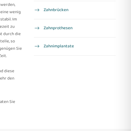
 werden,
Zahnbrücken
 eine wenig
stabil. Im
ezeit zu
Zahnprothesen
t durch die
elle, so
Zahn­implantate
 genügen Sie
eit.
nd diese
mehr den
aten Sie