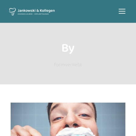
By
formverliebt