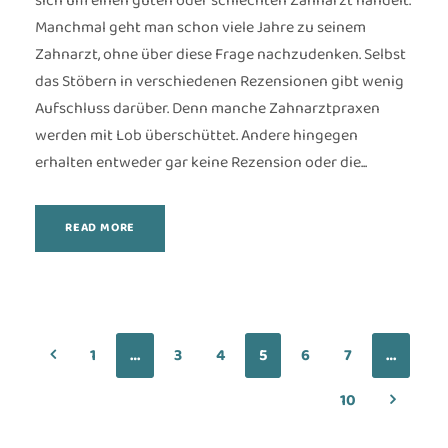
sich um einen guten oder schlechten Zahnarzt handelt.
Manchmal geht man schon viele Jahre zu seinem
Zahnarzt, ohne über diese Frage nachzudenken. Selbst
das Stöbern in verschiedenen Rezensionen gibt wenig
Aufschluss darüber. Denn manche Zahnarztpraxen
werden mit Lob überschüttet. Andere hingegen
erhalten entweder gar keine Rezension oder die...
READ MORE
Zurück zur vorherigen Seite
1
…
3
4
5
6
7
…
Weiter 
10