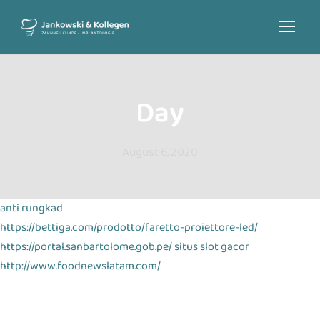
Day
August 6, 2020
anti rungkad
https://bettiga.com/prodotto/faretto-proiettore-led/
https://portal.sanbartolome.gob.pe/
situs slot gacor
http://www.foodnewslatam.com/