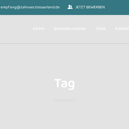
empfang@zahnaerztesaarland.de
JETZT BEWERBEN
HOME
BEHANDLUNGEN
TEAM
KARRI
Tag
Halloween