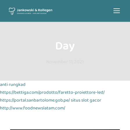
Day
November 11, 2021
anti rungkad
https://bettiga.com/prodotto/faretto-proiettore-led/
https://portal.sanbartolome.gob.pe/
situs slot gacor
http://www.foodnewslatam.com/