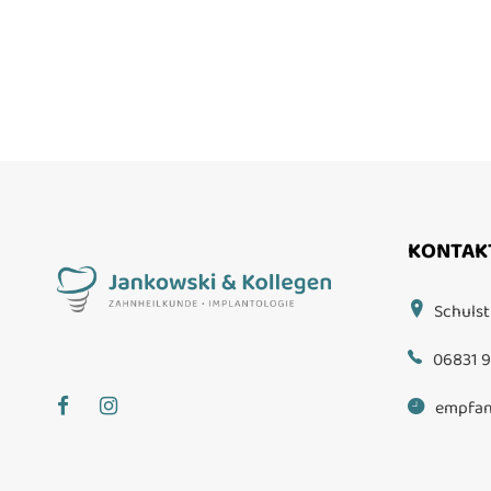
KONTAK
Schulst
06831 9
empfan