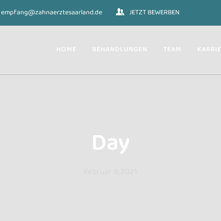
empfang@zahnaerztesaarland.de
JETZT BEWERBEN
HOME
BEHANDLUNGEN
TEAM
KARRI
Day
Februar 9, 2021