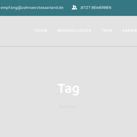
empfang@zahnaerztesaarland.de
JETZT BEWERBEN
HOME
BEHANDLUNGEN
TEAM
KARRI
Tag
Rauchen