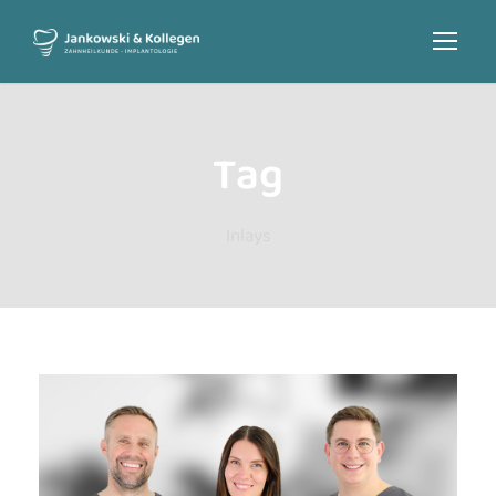
Tag
Inlays