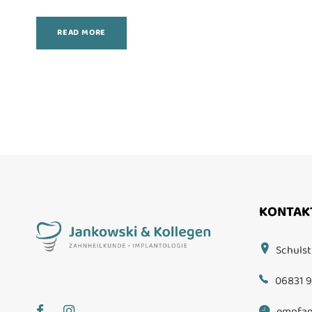
READ MORE
KONTAK
Schulst
06831 9
empfan