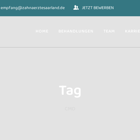
empfang@zahnaerztesaarland.de
JETZT BEWERBEN
HOME
BEHANDLUNGEN
TEAM
KARRI
Tag
CMD